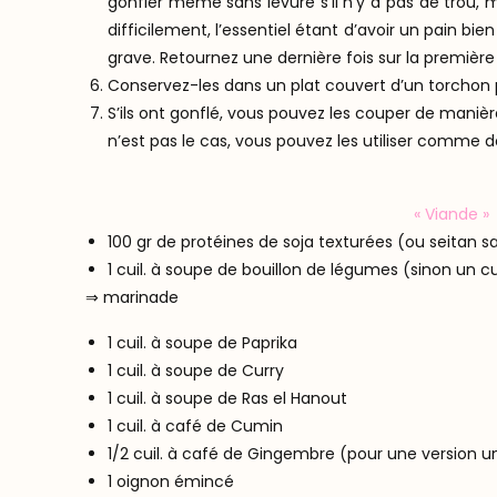
gonfler même sans levure s’il n’y a pas de trou, 
difficilement, l’essentiel étant d’avoir un pain bi
grave. Retournez une dernière fois sur la première 
Conservez-les dans un plat couvert d’un torchon p
S’ils ont gonflé, vous pouvez les couper de manière à
n’est pas le cas, vous pouvez les utiliser comme d
« Viande »
100 gr de protéines de soja texturées (ou seitan s
1 cuil. à soupe de bouillon de légumes (sinon un c
⇒ marinade
1 cuil. à soupe de Paprika
1 cuil. à soupe de Curry
1 cuil. à soupe de Ras el Hanout
1 cuil. à café de Cumin
1/2 cuil. à café de Gingembre (pour une version u
1 oignon émincé