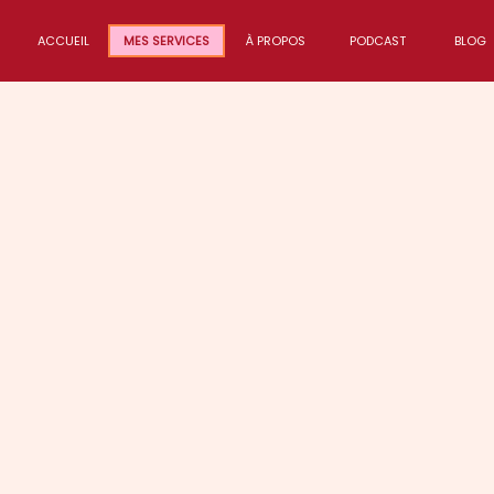
ACCUEIL
MES SERVICES
À PROPOS
PODCAST
BLOG