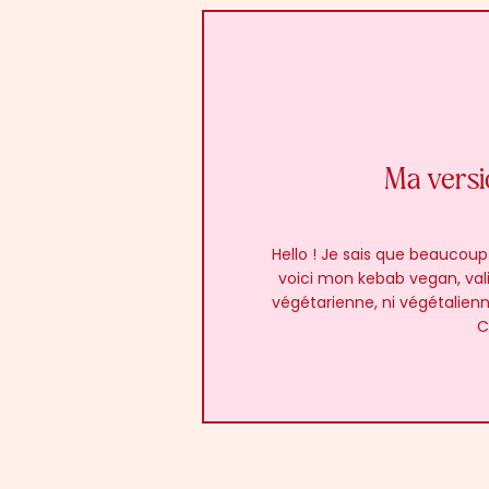
Ma versi
Hello ! Je sais que beaucou
voici mon kebab vegan, val
végétarienne, ni végétalien
C