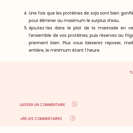
Une fois que les protéines de soja sont bien gonf
pour éliminer au maximum le surplus d’eau.
Ajoutez-les dans le plat de la marinade en ve
l’ensemble de vos protéines, puis réservez au fr
prennent bien. Plus vous laisserez reposer, me
entière, le minimum étant 1 heure.
Une fois le temps de repos écoulé, faites reve
T
poêle à feu moyen avec un filet d’huile jusqu’à ce q
Sauce blanc
5-6 cuillères à soupe de crème de coco (ou yaour
LAISSER UN COMMENTAIRE
La moitié de la boite de faux-mage à tartiner ail &
Persil
LIRE LES COMMENTAIRES
Menthe
1/4 de concombre coupé en petits dés (optionnel